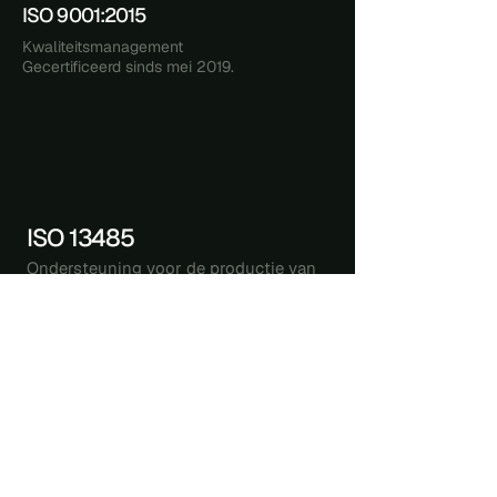
ISO 9001:2015
Kwaliteitsmanagement
Gecertificeerd sinds mei 2019.
ISO 13485
Ondersteuning voor de productie van
medische hulpmiddelen
Gecertificeerd sinds mei 2019.
IPC A 610 Class 2/3