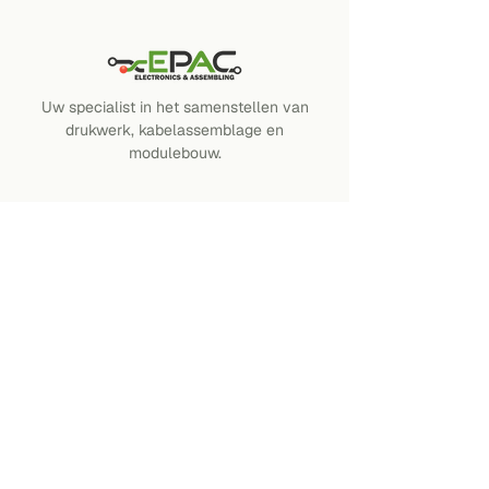
Uw specialist in het samenstellen van
drukwerk, kabelassemblage en
modulebouw.
DIENSTEN
SMT assamblage
THT, Kabel & Bedrading
Programmeren en testen
DIENSTEN
Over ons
Werkwijze