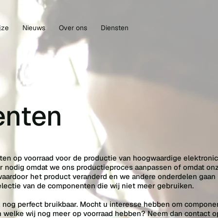
jze
Nieuws
Over ons
Diensten
nten
n op voorraad voor de productie van hoogwaardige elektronic
r nodig omdat we ons productieproces aanpassen of omdat on
aardoor het product veranderd en we andere onderdelen gaan
electie van de componenten die wij niet meer gebruiken.
k nog perfect bruikbaar. Mocht u interesse hebben om compone
ten welke wij nog meer op voorraad hebben? Neem dan contact 