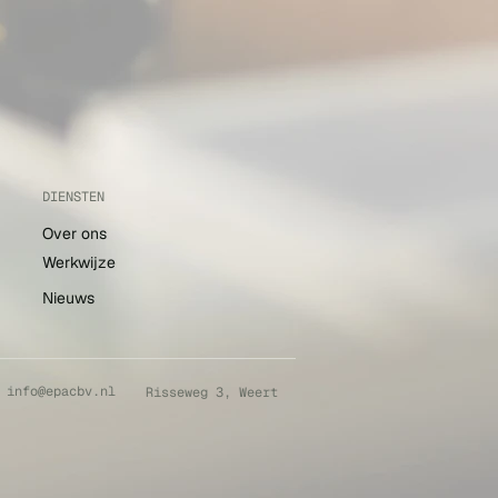
DIENSTEN
Over ons
Werkwijze
Nieuws
info@epacbv.nl
Risseweg 3, Weert