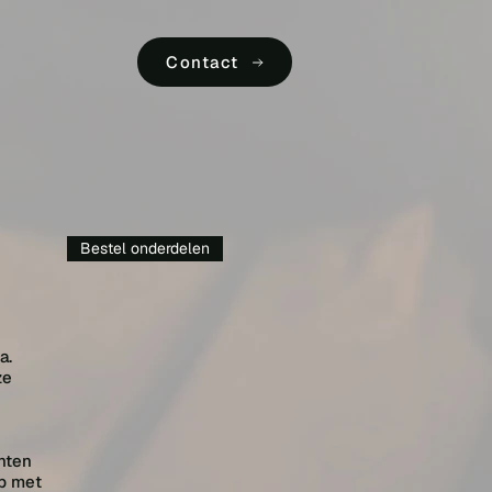
Contact
Bestel onderdelen
a.
ze
nten
op met