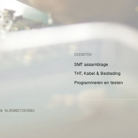
DIENSTEN
SMT assamblage
THT, Kabel & Bedrading
Programmeren en testen
TW NL850027263B01