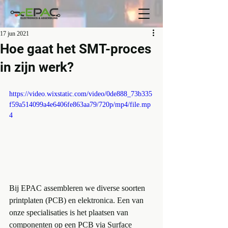
17 jun 2021
Hoe gaat het SMT-proces
in zijn werk?
https://video.wixstatic.com/video/0de888_73b335
f59a514099a4e6406fe863aa79/720p/mp4/file.mp
4
Bij EPAC assembleren we diverse soorten 
printplaten (PCB) en elektronica. Een van 
onze specialisaties is het plaatsen van 
componenten op een PCB via Surface 